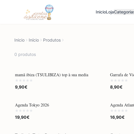
Inicio
Loja
Categoria
Inicio
Início
Produtos
0
produto
s
POR ENCOMENDA
POR ENCOM
mamã ibiza (TSULIBIZA) top à sua media
Garrafa de Vi
9,90€
8,90€
POR ENCOMENDA
POR ENCOM
Agenda Tokyo 2026
Agenda Atlan
19,90€
16,90€