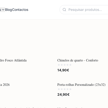
s
Blog
Contactos
ENDA
POR ENCOMENDA
dro Fosco Atlântida
Chinelos de quarto - Conforto
14,90€
ENDA
POR ENCOMENDA
ta 2026
Porta-rolhas Personalizado (23x32)
24,90€
POR ENCOMENDA