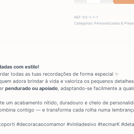
REF:
fr3-1-1-1
Categorias:
Personalizados & Prese
adas com estilo!
rdar todas as tuas recordações de forma especial ✨
quem adora brindar à vida e valoriza os pequenos detalhes
er
pendurado ou apoiado
, adaptando-se facilmente a qual
nte um acabamento nítido, duradouro e cheio de personalid
combina contigo — e transforma cada rolha numa lembrança
eitoporti #decoracaocomamor #viniladesivo #tecmarK #det