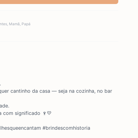
ntes
,
Mamã
,
Papá
.
quer cantinho da casa — seja na cozinha, no bar
ade.
 com significado 🍷💛
alhesqueencantam #brindescomhistoria