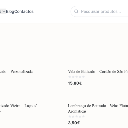
s
Blog
Contactos
ENDA
POR ENCOMENDA
zado – Personalizada
Vela de Batizado – Cordão de São Fr
15,80€
ENDA
POR ENCOMENDA
izado Vieira – Laço c/
Lembrança de Batizado - Velas Flutu
o
Aromáticas
3,50€