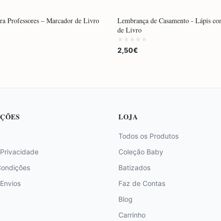
DO
POR ENCOMENDA
a Professores – Marcador de Livro
Lembrança de Casamento - Lápis c
ENDA
de Livro
2,50€
ÇÕES
LOJA
Todos os Produtos
 Privacidade
Coleção Baby
Condições
Batizados
 Envios
Faz de Contas
Blog
Carrinho