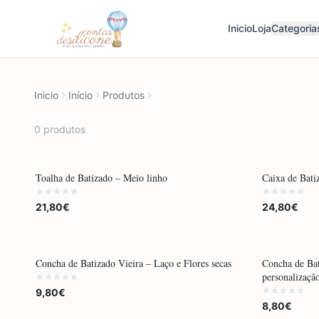
Inicio
Loja
Categoria
Inicio
Início
Produtos
0
produto
s
POR ENCOMENDA
POR ENCOM
Toalha de Batizado – Meio linho
Caixa de Bati
21,80€
24,80€
POR ENCOMENDA
POR ENCOM
Concha de Batizado Vieira – Laço e Flores secas
Concha de Bat
personalizaçã
9,80€
8,80€