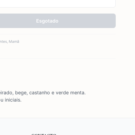
Esgotado
ntes
,
Mamã
eirado, bege, castanho e verde menta.
iniciais.