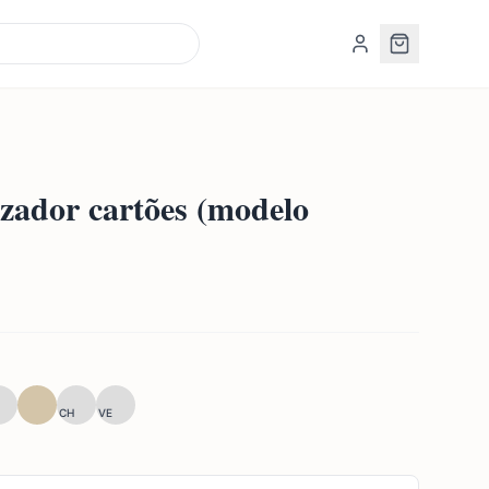
izador cartões (modelo
CH
VE