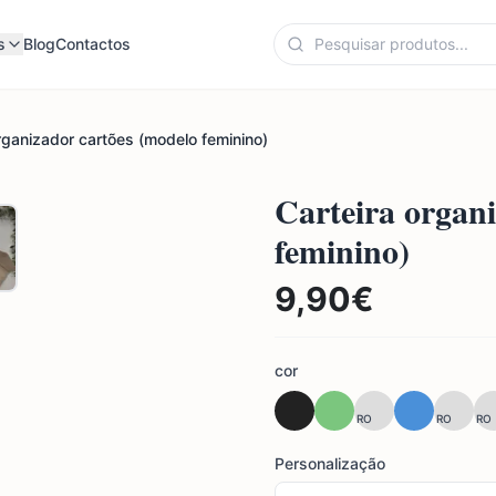
s
Blog
Contactos
rganizador cartões (modelo feminino)
Carteira organ
feminino)
9,90
€
cor
RO
RO
RO
Personalização