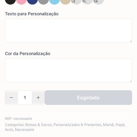
LE
FL
CA
Texto para Personalização
Cor da Personalização
Esgotado
REF:
necessaire
Categorias:
Bolsas & Sacos
,
Personalizados & Presentes
,
Mamã
,
Papá
,
Avós
,
Necessaire