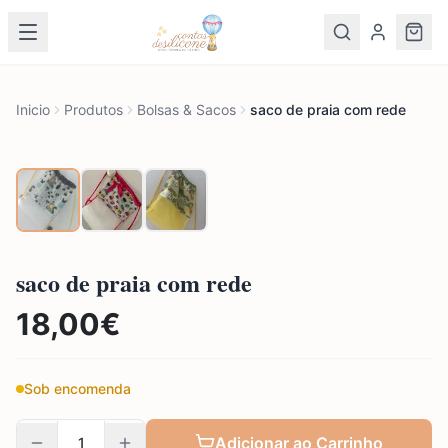
Inicio
Produtos
Bolsas & Sacos
saco de praia com rede
saco de praia com rede
18,00
€
Sob encomenda
Adicionar ao Carrinho