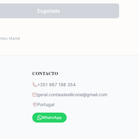
Esgotado
ntes
,
Mamã
CONTACTO
+351 967 198 354
geral.contasdesilicone@gmail.com
Portugal
WhatsApp