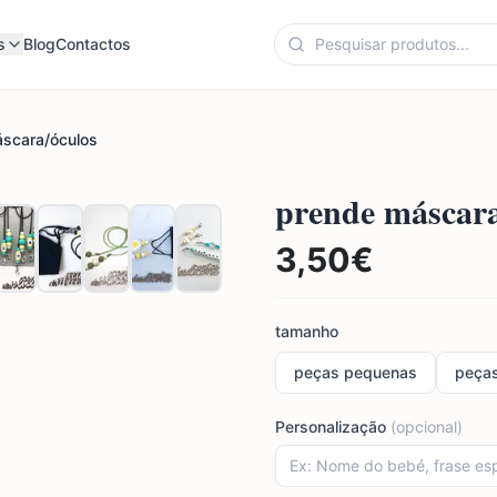
s
Blog
Contactos
scara/óculos
prende máscara
3,50
€
tamanho
peças pequenas
peça
Personalização
(opcional)