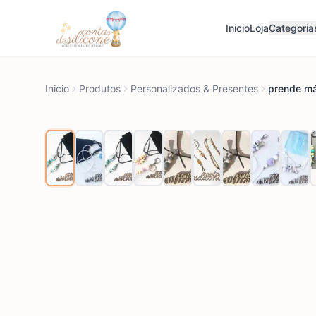
Inicio
Loja
Categoria
Inicio
Produtos
Personalizados & Presentes
prende má