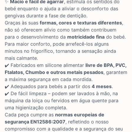
✨
Macio e fácil de agarrar
, estimula os sentidos do
bebé enquanto o ajuda a aliviar o desconforto das
gengivas durante a fase de dentição.
Graças às suas
formas, cores e texturas diferentes
,
não só oferecem alívio como também contribuem
para o desenvolvimento da
motricidade fina
do bebé.
Para maior conforto, pode arrefecê-los alguns
minutos no frigorífico, tornando a sensação ainda
mais calmante.
✔️ Fabricados em silicone alimentar
livre de BPA, PVC,
Ftalatos, Chumbo e outros metais pesados
, garantem
a máxima segurança em cada mordida.
✔️ Adequados para bebés a partir dos
4 meses
.
✔️ De fácil limpeza – podem ser lavados à mão, na
máquina da loiça ou fervidos em água quente para
uma higienização completa.
Cada peça cumpre as
normas europeias de
segurança EN12586:2007
, refletindo o nosso
compromisso com a qualidade e a segurança do seu