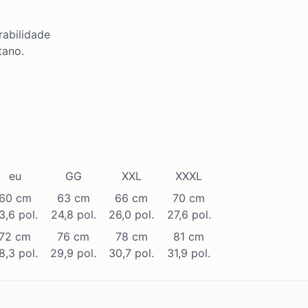
rabilidade
tano.
eu
GG
XXL
XXXL
60 cm
63 cm
66 cm
70 cm
3,6 pol.
24,8 pol.
26,0 pol.
27,6 pol.
72 cm
76 cm
78 cm
81 cm
8,3 pol.
29,9 pol.
30,7 pol.
31,9 pol.