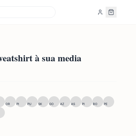
atshirt à sua media
OR
PI
PU
SK
GO
AZ
AS
PI
BO
PE