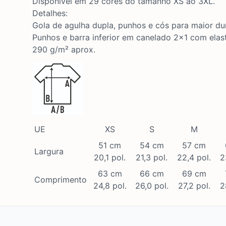
Disponível em 29 cores do tamanho XS ao 3XL.
Detalhes:
Gola de agulha dupla, punhos e cós para maior du
Punhos e barra inferior em canelado 2x1 com elas
290 g/m² aprox.
UE
XS
S
M
51 cm
54 cm
57 cm
Largura
20,1 pol.
21,3 pol.
22,4 pol.
2
63 cm
66 cm
69 cm
Comprimento
24,8 pol.
26,0 pol.
27,2 pol.
2