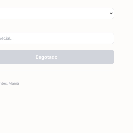
Esgotado
ntes
,
Mamã