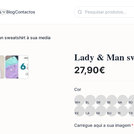
s
Blog
Contactos
n sweatshirt à sua media
Lady & Man swe
27,90
€
Cor
WH
BL
GR
RE
NA
RO
KE
LA
MI
BU
PI
TR
Carregue aqui a sua imagem
*