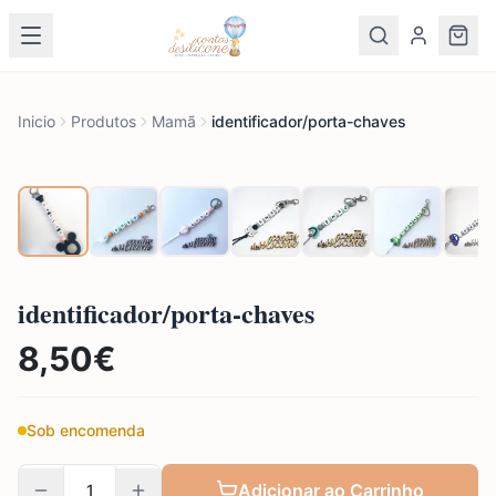
Inicio
Produtos
Mamã
identificador/porta-chaves
identificador/porta-chaves
8,50
€
Sob encomenda
Adicionar ao Carrinho