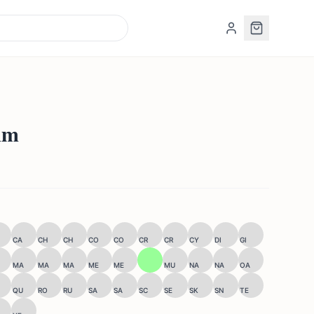
mm
CA
CH
CH
CO
CO
CR
CR
CY
DI
GI
MA
MA
MA
ME
ME
MU
NA
NA
OA
QU
RO
RU
SA
SA
SC
SE
SK
SN
TE