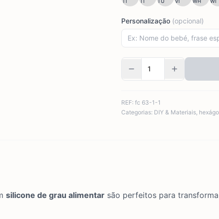
TI
TI
TU
VI
WH
WI
Personalização
(opcional)
REF:
fc 63-1-1
Categorias:
DIY & Materiais
,
hexágo
em
silicone de grau alimentar
são perfeitos para transforma