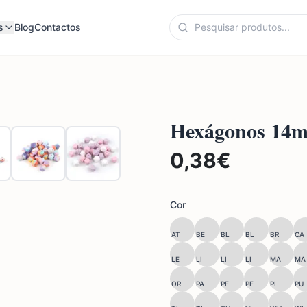
s
Blog
Contactos
Hexágonos 14
0,38
€
Cor
AT
BE
BL
BL
BR
CA
LE
LI
LI
LI
MA
MA
OR
PA
PE
PE
PI
PU