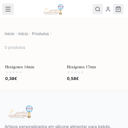
Inicio
Início
Produtos
0
produto
s
Hexágonos 14mm
Hexágonos 17mm
0,38€
0,58€
Artigos personalizados em silicone alimentar para bebés.