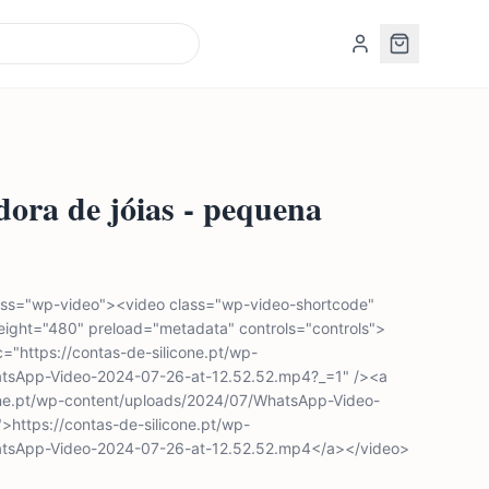
dora de jóias - pequena
lass="wp-video"><video class="wp-video-shortcode"
eight="480" preload="metadata" controls="controls">
="https://contas-de-silicone.pt/wp-
tsApp-Video-2024-07-26-at-12.52.52.mp4?_=1" /><a
cone.pt/wp-content/uploads/2024/07/WhatsApp-Video-
https://contas-de-silicone.pt/wp-
atsApp-Video-2024-07-26-at-12.52.52.mp4</a></video>