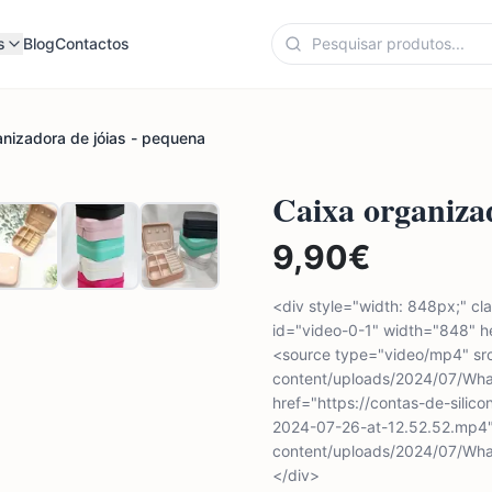
s
Blog
Contactos
anizadora de jóias - pequena
Caixa organiza
9,90
€
<div style="width: 848px;" c
id="video-0-1" width="848" h
<source type="video/mp4" src
content/uploads/2024/07/Wha
href="https://contas-de-sili
2024-07-26-at-12.52.52.mp4">
content/uploads/2024/07/Wh
</div>