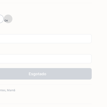
CH
Esgotado
ntes
,
Mamã