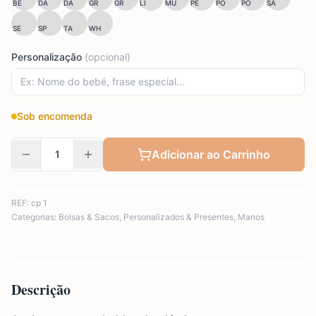
BE
DA
DA
GR
GR
LI
MU
PE
PO
PO
SA
SE
SP
TA
WH
Personalização
(opcional)
Sob encomenda
Adicionar ao Carrinho
REF:
cp 1
Categorias:
Bolsas & Sacos
,
Personalizados & Presentes
,
Manos
Descrição