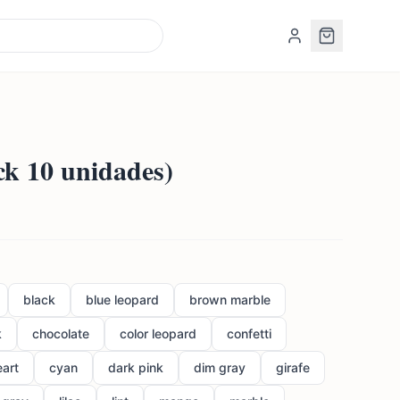
k 10 unidades)
black
blue leopard
brown marble
k
chocolate
color leopard
confetti
eart
cyan
dark pink
dim gray
girafe