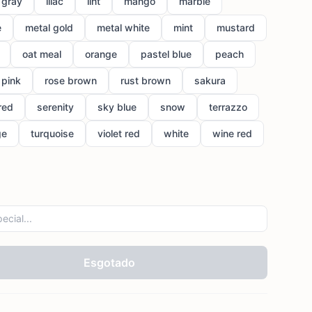
t gray
lilac
lint
mango
marble
e
metal gold
metal white
mint
mustard
oat meal
orange
pastel blue
peach
 pink
rose brown
rust brown
sakura
red
serenity
sky blue
snow
terrazzo
ge
turquoise
violet red
white
wine red
Esgotado