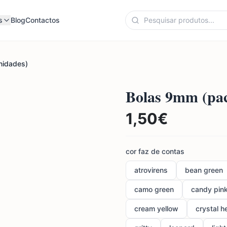
s
Blog
Contactos
nidades)
Bolas 9mm (pac
1,50
€
cor faz de contas
atrovirens
bean green
camo green
candy pin
cream yellow
crystal h