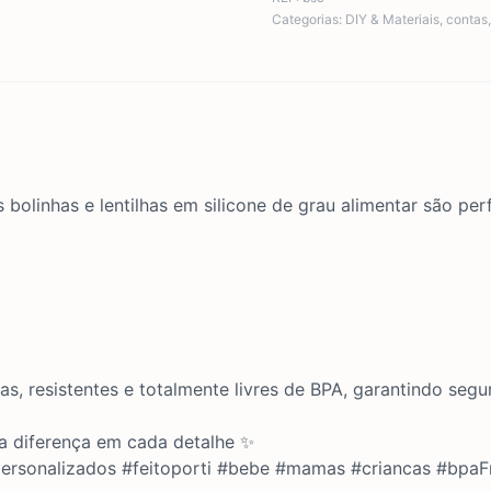
Categorias:
DIY & Materiais
,
contas
 bolinhas e lentilhas em silicone de grau alimentar são per
ias, resistentes e totalmente livres de BPA, garantindo seg
 a diferença em cada detalhe ✨
spersonalizados #feitoporti #bebe #mamas #criancas #bpaF