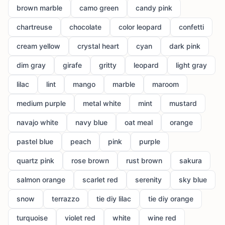
brown marble
camo green
candy pink
chartreuse
chocolate
color leopard
confetti
cream yellow
crystal heart
cyan
dark pink
dim gray
girafe
gritty
leopard
light gray
lilac
lint
mango
marble
maroom
medium purple
metal white
mint
mustard
navajo white
navy blue
oat meal
orange
pastel blue
peach
pink
purple
quartz pink
rose brown
rust brown
sakura
salmon orange
scarlet red
serenity
sky blue
snow
terrazzo
tie diy lilac
tie diy orange
turquoise
violet red
white
wine red