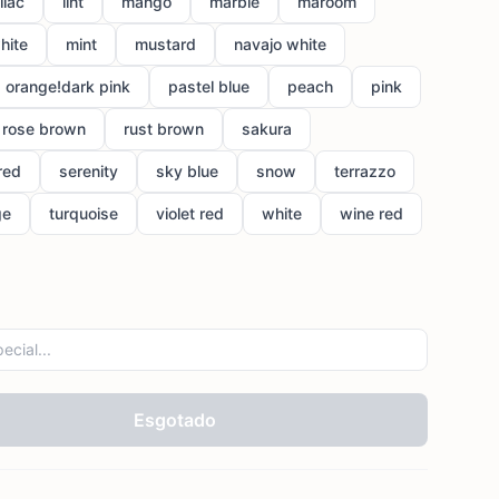
lilac
lint
mango
marble
maroom
hite
mint
mustard
navajo white
orange!dark pink
pastel blue
peach
pink
rose brown
rust brown
sakura
red
serenity
sky blue
snow
terrazzo
ge
turquoise
violet red
white
wine red
Esgotado