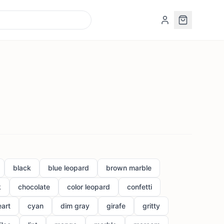
black
blue leopard
brown marble
k
chocolate
color leopard
confetti
eart
cyan
dim gray
girafe
gritty