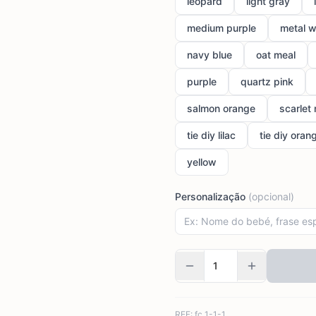
leopard
light gray
medium purple
metal w
navy blue
oat meal
purple
quartz pink
salmon orange
scarlet 
tie diy lilac
tie diy oran
yellow
Personalização
(opcional)
REF:
fc 1-1-1