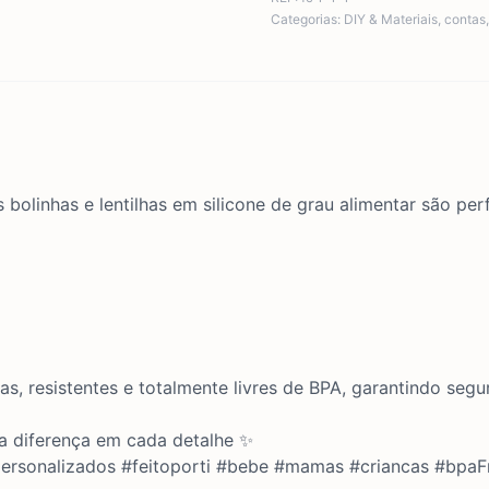
Categorias:
DIY & Materiais
,
contas
 bolinhas e lentilhas em silicone de grau alimentar são per
ias, resistentes e totalmente livres de BPA, garantindo seg
 a diferença em cada detalhe ✨
spersonalizados #feitoporti #bebe #mamas #criancas #bpaF