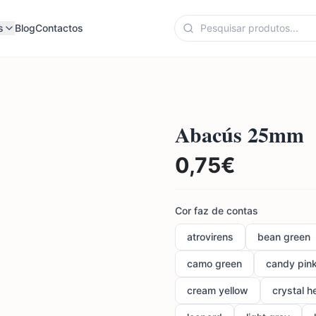
s
Blog
Contactos
Abacús 25mm
0,75
€
Cor faz de contas
atrovirens
bean green
camo green
candy pin
cream yellow
crystal h