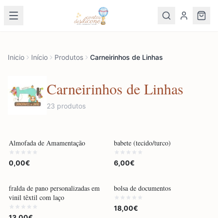
Inicio
Início
Produtos
Carneirinhos de Linhas
Carneirinhos de Linhas
23
produto
s
POR ENCOMENDA
POR ENCOMENDA
Almofada de Amamentação
babete (tecido/turco)
0,00€
6,00€
POR ENCOMENDA
POR ENCOMENDA
fralda de pano personalizadas em
bolsa de documentos
vinil têxtil com laço
18,00€
13,00€