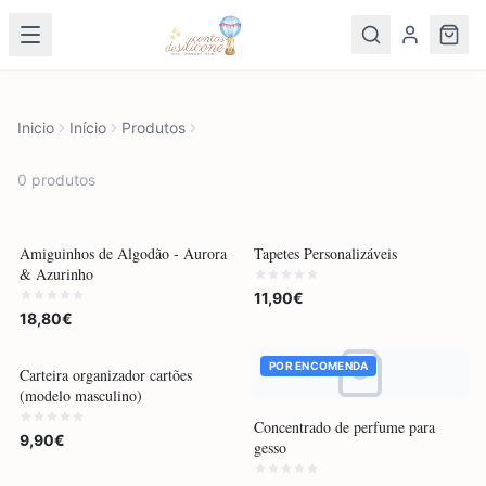
Inicio
Início
Produtos
0
produto
s
POR ENCOMENDA
POR ENCOMENDA
Amiguinhos de Algodão - Aurora
Tapetes Personalizáveis
& Azurinho
11,90€
18,80€
MAIS VENDIDO
POR ENCOMENDA
Carteira organizador cartões
(modelo masculino)
Concentrado de perfume para
9,90€
gesso