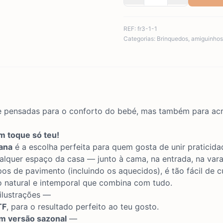
REF:
fr3-1-1
Categorias:
Brinquedos
,
amiguinhos
pensadas para o conforto do bebé, mas também para acre
m toque só teu!
ana
é a escolha perfeita para quem gosta de unir praticida
lquer espaço da casa — junto à cama, na entrada, na var
s de pavimento (incluindo os aquecidos), é tão fácil de c
to natural e intemporal que combina com tudo.
 ilustrações —
TF
, para o resultado perfeito ao teu gosto.
m versão sazonal
—