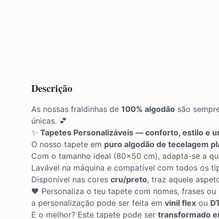
Descrição
As nossas fraldinhas de
100% algodão
são sempre 
únicas. 💕
✨
Tapetes Personalizáveis — conforto, estilo e u
O nosso tapete em
puro algodão de tecelagem pl
Com o tamanho ideal (80x50 cm), adapta-se a qua
Lavável na máquina e compatível com todos os tipo
Disponível nas cores
cru/preto
, traz aquele aspe
🖤 Personaliza o teu tapete com nomes, frases ou
a personalização pode ser feita em
vinil flex
ou
D
E o melhor? Este tapete pode ser
transformado e