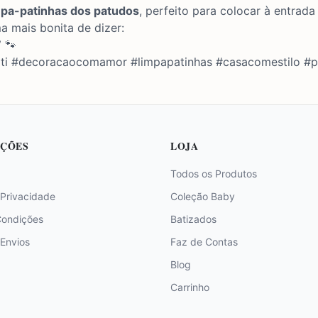
mpa-patinhas dos patudos
, perfeito para colocar à entrada
a mais bonita de dizer:
”
🐾
rti #decoracaocomamor #limpapatinhas #casacomestilo #pe
ÇÕES
LOJA
Todos os Produtos
 Privacidade
Coleção Baby
Condições
Batizados
 Envios
Faz de Contas
Blog
Carrinho