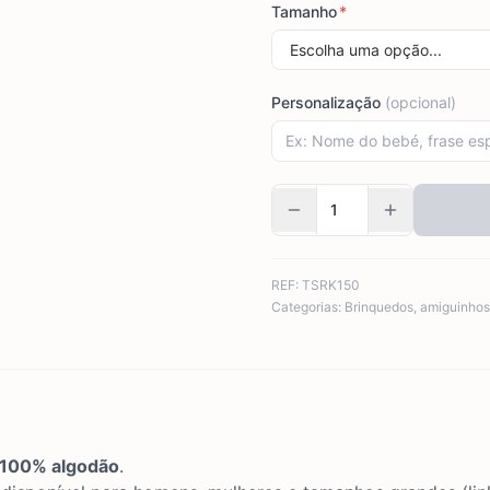
Tamanho
*
Personalização
(opcional)
REF:
TSRK150
Categorias:
Brinquedos
,
amiguinhos
, 100% algodão
.