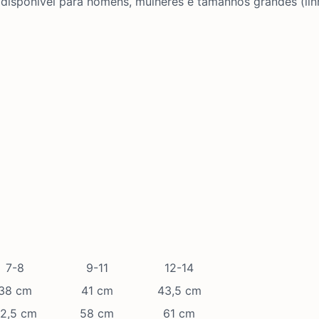
disponível para homens, mulheres e tamanhos grandes (lin
7-8
9-11
12-14
38 cm
41 cm
43,5 cm
2,5 cm
58 cm
61 cm