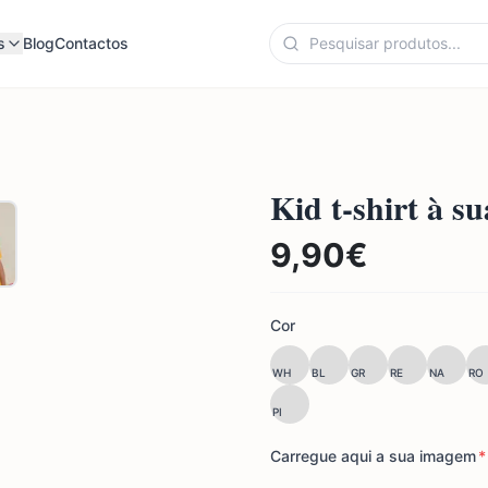
s
Blog
Contactos
Kid t-shirt à s
9,90
€
Cor
WH
BL
GR
RE
NA
RO
PI
Carregue aqui a sua imagem
*