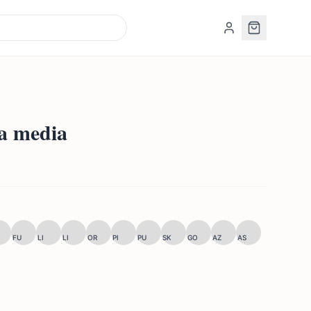
ua media
FU
LI
LI
OR
PI
PU
SK
GO
AZ
AS