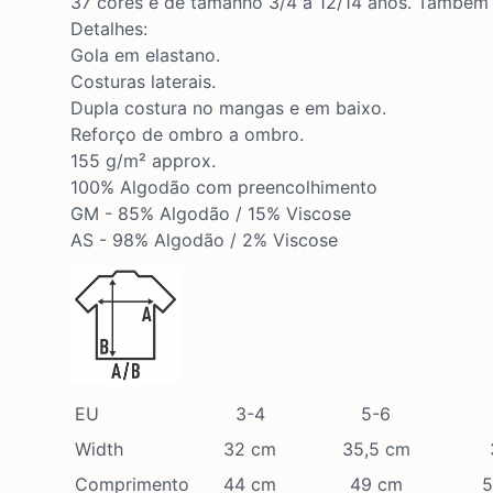
37 cores e de tamanho 3/4 a 12/14 anos. Também 
Detalhes:
Gola em elastano.
Costuras laterais.
Dupla costura no mangas e em baixo.
Reforço de ombro a ombro.
155 g/m² approx.
100% Algodão com preencolhimento
GM - 85% Algodão / 15% Viscose
AS - 98% Algodão / 2% Viscose
EU
3-4
5-6
Width
32 cm
35,5 cm
Comprimento
44 cm
49 cm
5