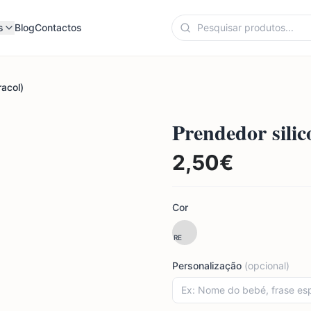
s
Blog
Contactos
racol)
Prendedor silic
2,50
€
Cor
RE
Personalização
(opcional)