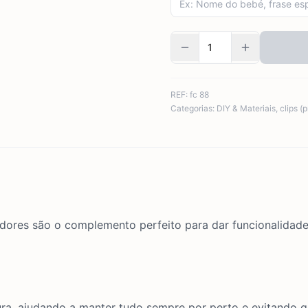
REF:
fc 88
Categorias:
DIY & Materiais
,
clips (
dedores são o complemento perfeito para dar funcionalida
ra, ajudando a manter tudo sempre por perto e evitando q