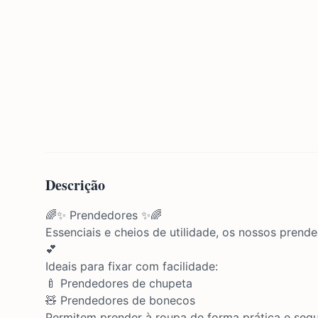
Descrição
🌈✨ Prendedores ✨🌈
Essenciais e cheios de utilidade, os nossos pren
💕
Ideais para fixar com facilidade:
🍼 Prendedores de chupeta
🧸 Prendedores de bonecos
Permitem prender à roupa de forma prática e segu