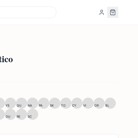
tico
YE
QU
NA
PA
SK
TO
CY
VI
OR
BL
OU
RE
SC