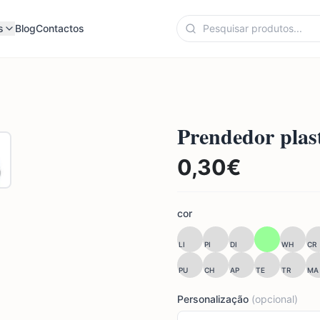
s
Blog
Contactos
Prendedor plas
0,30
€
cor
LI
PI
DI
WH
CR
PU
CH
AP
TE
TR
MA
Personalização
(opcional)