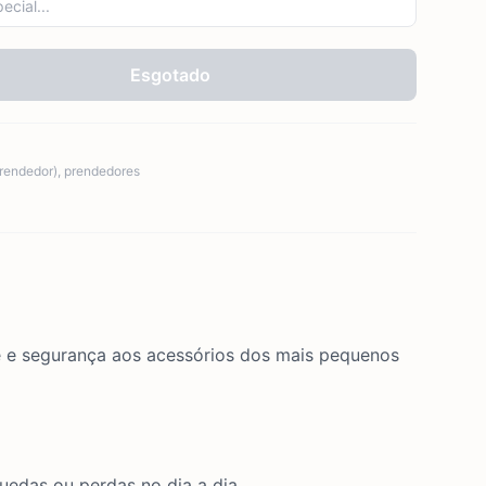
Esgotado
prendedor)
,
prendedores
de e segurança aos acessórios dos mais pequenos
uedas ou perdas no dia a dia.