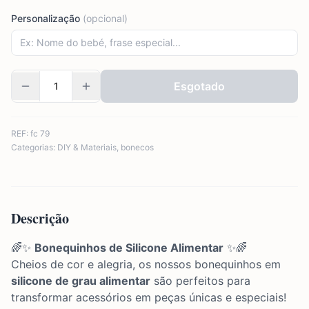
Personalização
(opcional)
Esgotado
REF:
fc 79
Categorias:
DIY & Materiais
,
bonecos
Descrição
🌈✨
Bonequinhos de Silicone Alimentar
✨🌈
Cheios de cor e alegria, os nossos bonequinhos em
silicone de grau alimentar
são perfeitos para
transformar acessórios em peças únicas e especiais!