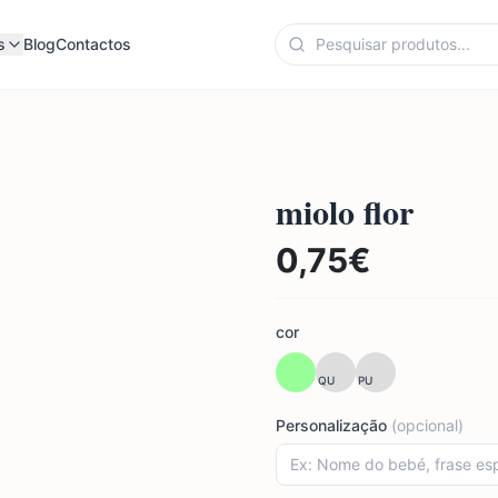
s
Blog
Contactos
miolo flor
0,75
€
cor
QU
PU
Personalização
(opcional)