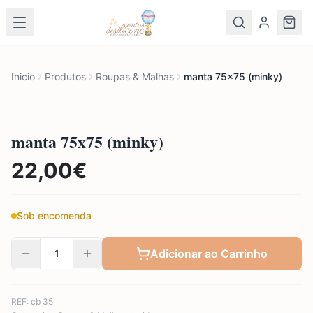
Inicio
Produtos
Roupas & Malhas
manta 75x75 (minky)
manta 75x75 (minky)
22,00
€
Sob encomenda
Adicionar ao Carrinho
REF:
cb 35