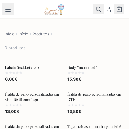
Inicio
Início
Produtos
0
produto
s
POR ENCOMENDA
POR ENCOMENDA
babete (tecido/turco)
Body "mom+dad"
6,00€
15,90€
POR ENCOMENDA
POR ENCOMENDA
fralda de pano personalizadas em
fralda de pano personalizadas em
vinil têxtil com laço
DTF
13,00€
13,80€
POR ENCOMENDA
fralda de pano personalizadas em
Tapa-fraldas em malha para bebé