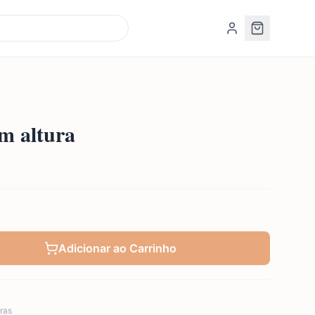
cm altura
Adicionar ao Carrinho
ras