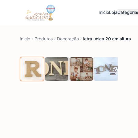
Inicio
Loja
Categoria
Inicio
Produtos
Decoração
letra unica 20 cm altura