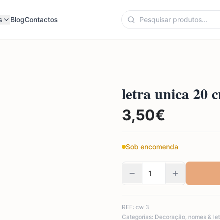
s
Blog
Contactos
letra unica 20 
3,50
€
Sob encomenda
REF:
cw 3
Categorias:
Decoração
,
nomes & let