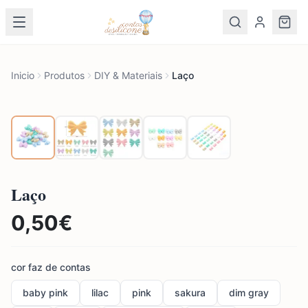
Inicio
Produtos
DIY & Materiais
Laço
Laço
0,50
€
cor faz de contas
baby pink
lilac
pink
sakura
dim gray