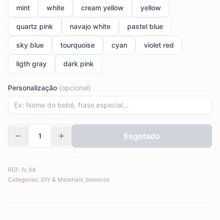
mint
white
cream yellow
yellow
quartz pink
navajo white
pastel blue
sky blue
tourquoise
cyan
violet red
ligth gray
dark pink
Personalização
(opcional)
Esgotado
REF:
fc 64
Categorias:
DIY & Materiais
,
bonecos