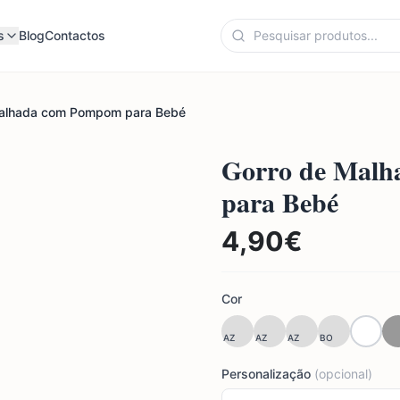
s
Blog
Contactos
balhada com Pompom para Bebé
Gorro de Malh
para Bebé
4,90
€
Cor
AZ
AZ
AZ
BO
Personalização
(opcional)