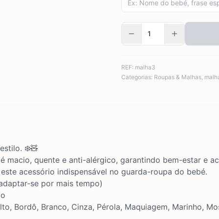
REF:
malha3
Categorias:
Roupas & Malhas
,
malh
stilo. ❄️🧸
macio, quente e anti-alérgico, garantindo bem-estar e ac
 este acessório indispensável no guarda-roupa do bebé.
adaptar-se por mais tempo)
co
lto, Bordô, Branco, Cinza, Pérola, Maquiagem, Marinho, Mos