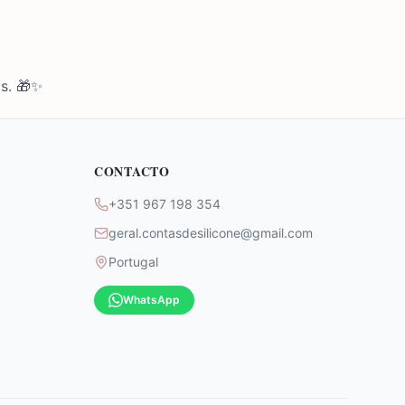
s. 🎁✨
CONTACTO
+351 967 198 354
geral.contasdesilicone@gmail.com
Portugal
WhatsApp