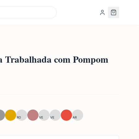
a Trabalhada com Pompom
RO
VE
VE
AR