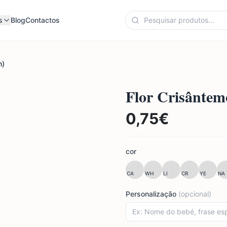
s
Blog
Contactos
m)
Flor Crisânte
0,75
€
cor
CA
WH
LI
CR
YE
NA
Personalização
(opcional)