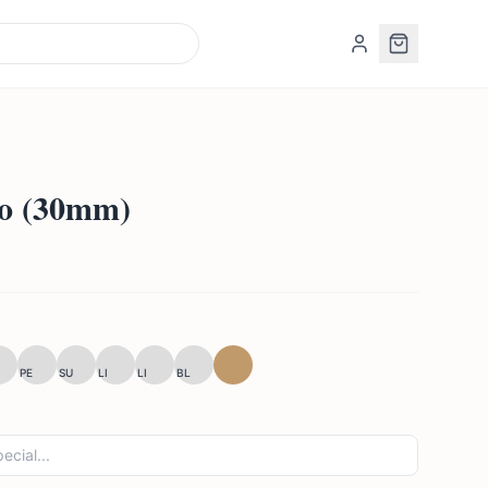
mo (30mm)
PE
SU
LI
LI
BL