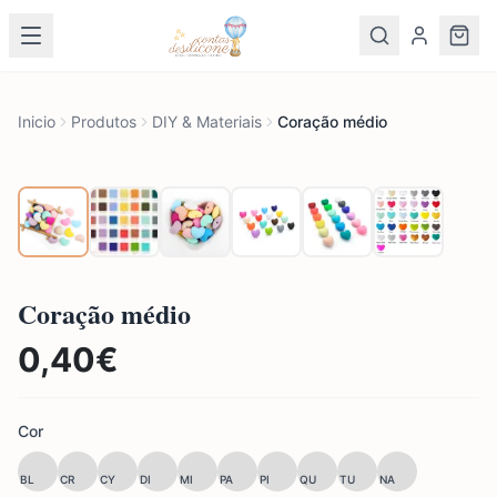
Inicio
Produtos
DIY & Materiais
Coração médio
Coração médio
0,40
€
Cor
BL
CR
CY
DI
MI
PA
PI
QU
TU
NA