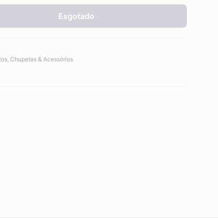
Esgotado
tos
,
Chupetas & Acessórios