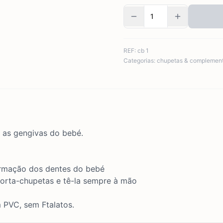
REF:
cb 1
Categorias:
chupetas & complemen
 as gengivas do bebé.
ormação dos dentes do bebé
 porta-chupetas e tê-la sempre à mão
 PVC, sem Ftalatos.