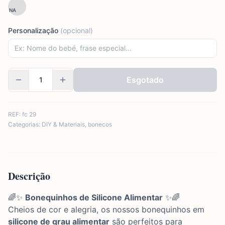
NA
Personalização
(opcional)
Esgotado
REF:
fc 29
Categorias:
DIY & Materiais
,
bonecos
Descrição
🌈✨
Bonequinhos de Silicone Alimentar
✨🌈
Cheios de cor e alegria, os nossos bonequinhos em
silicone de grau alimentar
são perfeitos para