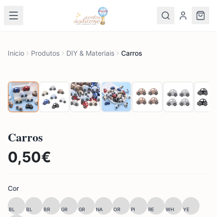
Inicio
Produtos
DIY & Materiais
Carros
Carros
0,50
€
Cor
BL
BL
BR
GR
GR
NA
OR
PI
RE
WH
YE