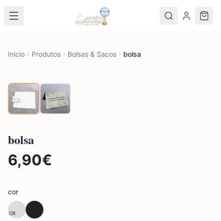
Inicio
Produtos
Bolsas & Sacos
bolsa
bolsa
6,90
€
cor
CR