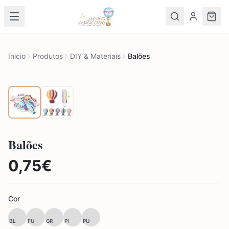
Inicio
Produtos
DIY & Materiais
Balões
Balões
0,75
€
Cor
BL
FU
GR
PI
PU