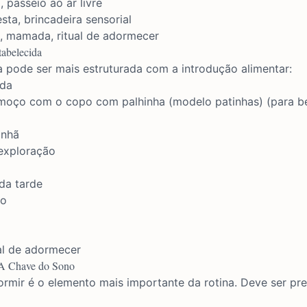
passeio ao ar livre
ta, brincadeira sensorial
 mamada, ritual de adormecer
tabelecida
na pode ser mais estruturada com a introdução alimentar:
da
moço com o
copo com palhinha (modelo patinhas)
(para b
anhã
 exploração
da tarde
io
l de adormecer
 A Chave do Sono
dormir é o elemento mais importante da rotina. Deve ser pre