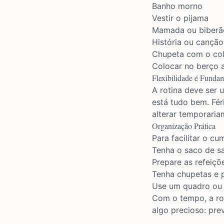
Banho morno
Vestir o pijama
Mamada ou biberã
História ou cançã
Chupeta com o
co
Colocar no berço 
Flexibilidade é Funda
A rotina deve ser
está tudo bem. Fér
alterar temporariam
Organização Prática
Para facilitar o cu
Tenha o saco de 
Prepare as refeiçõ
Tenha chupetas e 
Use um quadro ou 
Com o tempo, a rot
algo precioso: pre