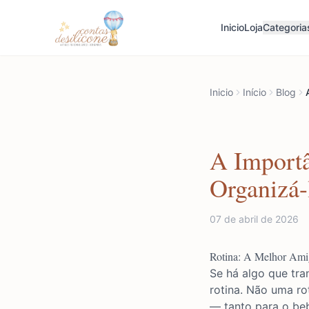
Inicio
Loja
Categoria
Inicio
Início
Blog
A Importâ
Organizá-
07 de abril de 2026
Rotina: A Melhor Ami
Se há algo que tra
rotina. Não uma rot
— tanto para o be