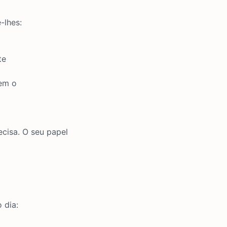
-lhes:
te
cem o
cisa. O seu papel
 dia: