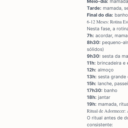
Meio-dia:
mamada, 
Tarde:
mamada, ses
Final do dia:
banho,
6-12 Meses: Rotina Es
Nesta fase, a roti
7h:
acordar, mama
8h30:
pequeno-al
sólidos)
9h30:
sesta da m
11h:
brincadeira e
12h:
almoço
13h:
sesta grande 
15h:
lanche, passe
17h30:
banho
18h:
jantar
19h:
mamada, ritua
Ritual de Adormecer:
O ritual antes de 
consistente: