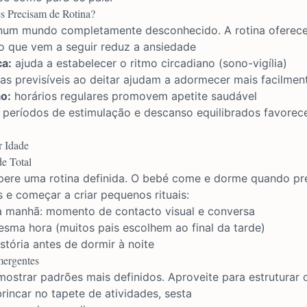
s Precisam de Rotina?
um mundo completamente desconhecido. A rotina oferece
o que vem a seguir reduz a ansiedade
ca:
ajuda a estabelecer o ritmo circadiano (sono-vigília)
as previsíveis ao deitar ajudam a adormecer mais facilmen
o:
horários regulares promovem apetite saudável
períodos de estimulação e descanso equilibrados favore
r Idade
de Total
pere uma rotina definida. O bebé come e dorme quando pre
 e começar a criar pequenos rituais:
manhã: momento de contacto visual e conversa
sma hora (muitos pais escolhem ao final da tarde)
stória antes de dormir à noite
mergentes
strar padrões mais definidos. Aproveite para estruturar o
incar no tapete de atividades, sesta