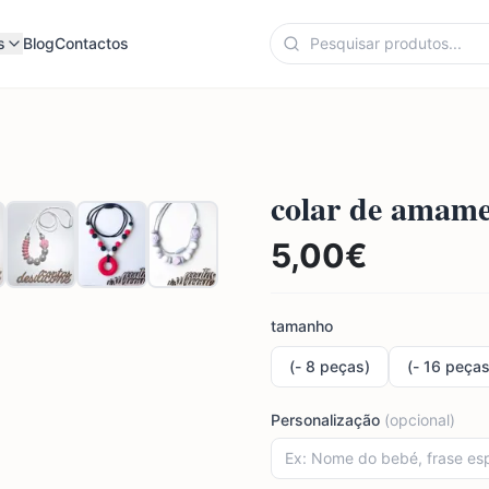
s
Blog
Contactos
colar de amam
5,00
€
tamanho
(- 8 peças)
(- 16 peças
Personalização
(opcional)