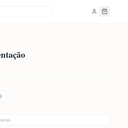
entação
)