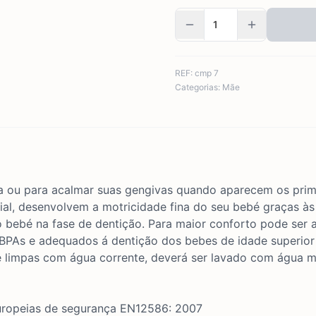
REF:
cmp 7
Categorias:
Mãe
 ou para acalmar suas gengivas quando aparecem os prim
ial, desenvolvem a motricidade fina do seu bebé graças às 
 bebé na fase de dentição. Para maior conforto pode ser ar
e BPAs e adequados á dentição dos bebes de idade superior
e limpas com água corrente, deverá ser lavado com água m
uropeias de segurança EN12586: 2007