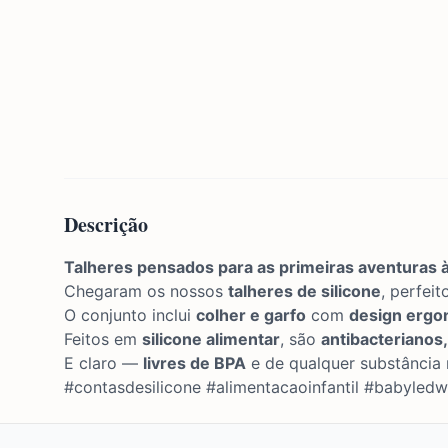
Descrição
Talheres pensados para as primeiras aventuras 
Chegaram os nossos
talheres de silicone
, perfei
O conjunto inclui
colher e garfo
com
design ergo
Feitos em
silicone alimentar
, são
antibacterianos,
E claro —
livres de BPA
e de qualquer substância 
#contasdesilicone #alimentacaoinfantil #babyledw