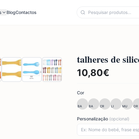
s
Blog
Contactos
talheres de sili
10,80
€
Cor
BA
BA
CR
LI
MU
OR
Personalização
(opcional)