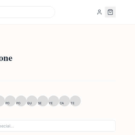
cone
PO
PO
QU
SE
YE
CA
TE