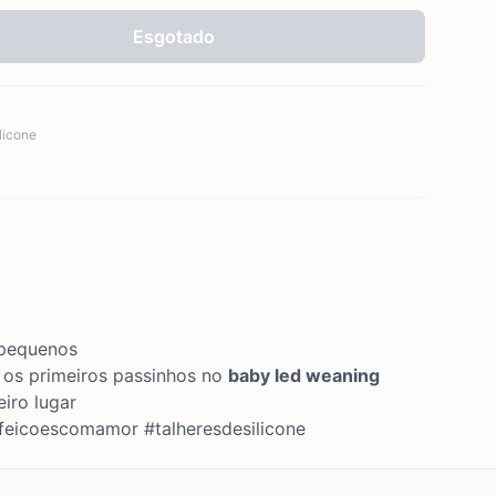
Esgotado
ilicone
 pequenos
r os primeiros passinhos no
baby led weaning
iro lugar
efeicoescomamor #talheresdesilicone