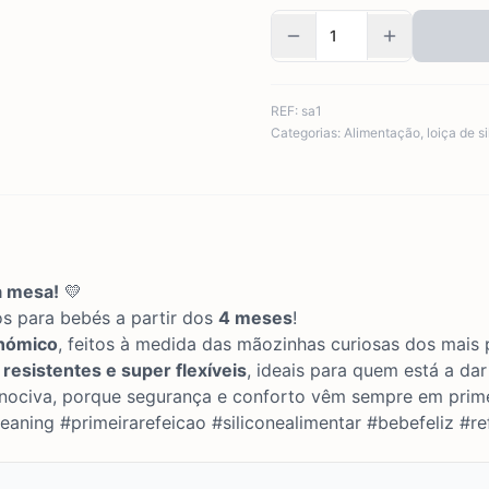
REF:
sa1
Categorias:
Alimentação
,
loiça de s
à mesa!
💛
tos para bebés a partir dos
4 meses
!
nómico
, feitos à medida das mãozinhas curiosas dos mais
 resistentes e super flexíveis
, ideais para quem está a da
nociva, porque segurança e conforto vêm sempre em prime
eaning #primeirarefeicao #siliconealimentar #bebefeliz #r