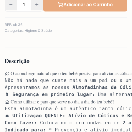
Adicionar ao Carrinho
REF:
cb 36
Categorias:
Higiene & Saúde
Descrição
🌿 O aconchego natural que o teu bebé precisa para aliviar as cólica
Não há nada que custe mais a um pai ou a um
Apresentamos as nossas 
Almofadinhas de Cóli
🍼 
Segurança em primeiro lugar:
 Uma alterna
🔮 Como utilizar e para que serve no dia a dia do teu bebé?
Esta almofadinha é um autêntico "anti-cólic
🔥 
Utilização QUENTE: Alívio de Cólicas e R
Como fazer:
 Coloca no micro-ondas entre 
2 a
Indicado para:
 * Prevenção e alívio imediat