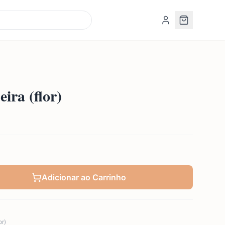
ira (flor)
Adicionar ao Carrinho
or)