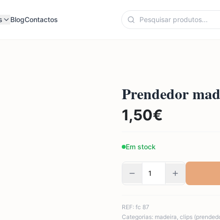
s
Blog
Contactos
Prendedor made
1,50
€
Em stock
REF:
fc 87
Categorias:
madeira
,
clips (prended