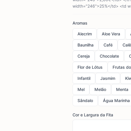
width="246">25%</td> <td wi
Aromas
Alecrim
Aloe Vera
Baunilha
Café
Calê
Cereja
Chocolate
Flor de Lótus
Frutas d
Infantil
Jasmim
Ki
Mel
Melão
Menta
Sândalo
Água Marinha
Cor e Largura da Fita