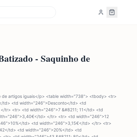
atizado - Saquinho de
de artigos iguais</p> <table width="738"> <tbody> <tr>
</td> <td width="246">Desconto</td> <td
 </tr> <tr> <td width="246">7 &#8211; 11</td> <td
th="246">3,40€</td> </tr> <tr> <td width="246">12
246">10%</td> <td width="246">3,15€</td> </tr> <tr>
 42</td> <td width="246">20%</td> <td
> <tr> <td width="246">43 &#8211; 80</td> <td