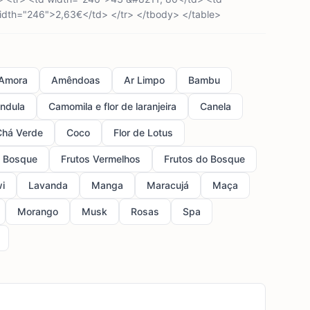
dth="246">2,63€</td> </tr> </tbody> </table>
Amora
Amêndoas
Ar Limpo
Bambu
ndula
Camomila e flor de laranjeira
Canela
Chá Verde
Coco
Flor de Lotus
o Bosque
Frutos Vermelhos
Frutos do Bosque
wi
Lavanda
Manga
Maracujá
Maça
Morango
Musk
Rosas
Spa