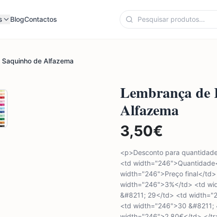
s
Blog
Contactos
 Saquinho de Alfazema
Lembrança de B
Alfazema
3,50
€
<p>Desconto para quantidade 
<td width="246">Quantidade
width="246">Preço final</td>
width="246">3%</td> <td wid
&#8211; 29</td> <td width="
<td width="246">30 &#8211;
width="246">2,80€</td> </tr