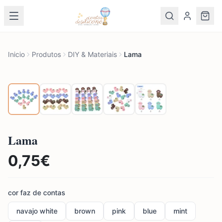
Inicio
Produtos
DIY & Materiais
Lama
Lama
0,75
€
cor faz de contas
navajo white
brown
pink
blue
mint