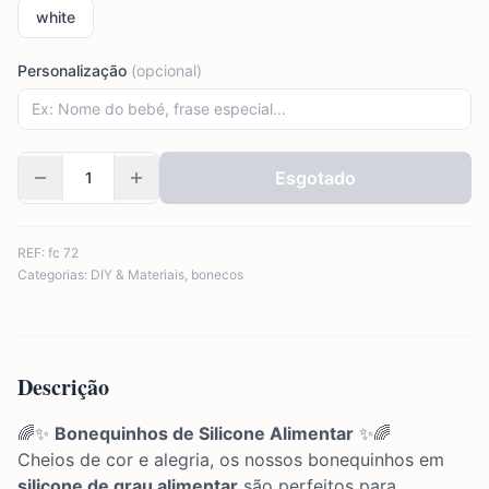
white
Personalização
(opcional)
Esgotado
REF:
fc 72
Categorias:
DIY & Materiais
,
bonecos
Descrição
🌈✨
Bonequinhos de Silicone Alimentar
✨🌈
Cheios de cor e alegria, os nossos bonequinhos em
silicone de grau alimentar
são perfeitos para