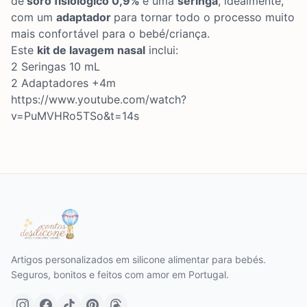
de
soro fisiológico 0,9%
e uma
seringa
, idealmente,
com um
adaptador
para tornar todo o processo muito
mais confortável para o bebé/criança.
Este
kit de lavagem nasal
inclui:
2 Seringas 10 mL
2 Adaptadores +4m
https://www.youtube.com/watch?
v=PuMVHRo5TSo&t=14s
Artigos personalizados em silicone alimentar para bebés.
Seguros, bonitos e feitos com amor em Portugal.