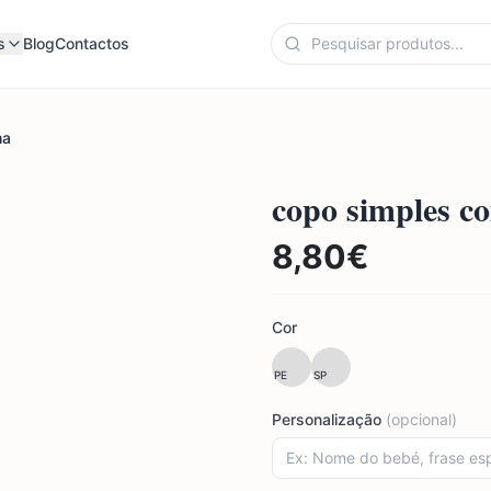
s
Blog
Contactos
ha
copo simples c
8,80
€
Cor
PE
SP
Personalização
(opcional)