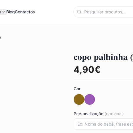
s
Blog
Contactos
)
copo palhinha 
4,90
€
Cor
Personalização
(opcional)