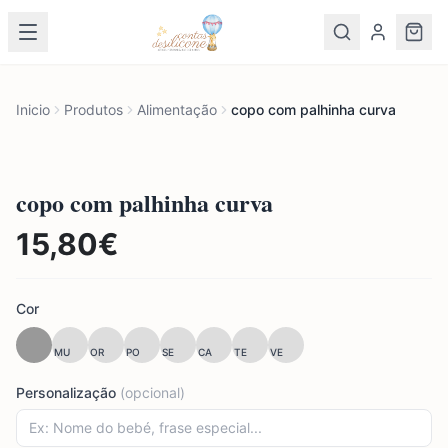
Inicio
Produtos
Alimentação
copo com palhinha curva
copo com palhinha curva
15,80
€
Cor
MU
OR
PO
SE
CA
TE
VE
Personalização
(opcional)