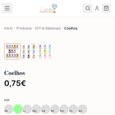
Inicio
Produtos
DIY & Materiais
Coelhos
Coelhos
0,75
€
cor
PA
LI
MU
DA
RO
DU
OL
BA