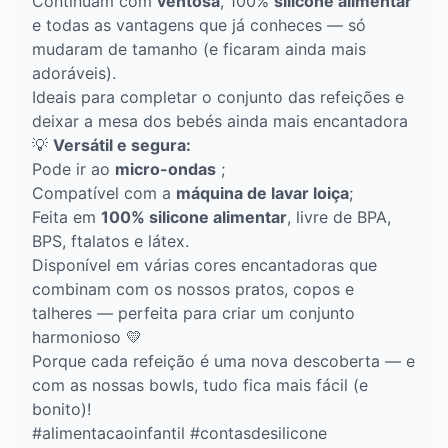
Continuam com
ventosa
, 100%
silicone alimentar
e todas as vantagens que já conheces — só
mudaram de tamanho (e ficaram ainda mais
adoráveis).
Ideais para completar o conjunto das refeições e
deixar a mesa dos bebés ainda mais encantadora
💡
Versátil e segura:
Pode ir ao
micro-ondas
;
Compatível com a
máquina de lavar loiça
;
Feita em
100% silicone alimentar
, livre de BPA,
BPS, ftalatos e látex.
Disponível em várias cores encantadoras que
combinam com os nossos pratos, copos e
talheres — perfeita para criar um conjunto
harmonioso 💛
Porque cada refeição é uma nova descoberta — e
com as nossas bowls, tudo fica mais fácil (e
bonito)!
#alimentacaoinfantil #contasdesilicone