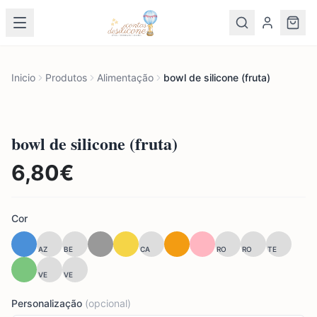
Inicio
Produtos
Alimentação
bowl de silicone (fruta)
bowl de silicone (fruta)
6,80
€
Cor
AZ
BE
CA
RO
RO
TE
VE
VE
Personalização
(opcional)