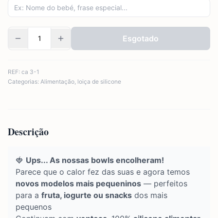
Esgotado
REF:
ca 3-1
Categorias:
Alimentação
,
loiça de silicone
Descrição
🍓
Ups... As nossas bowls encolheram!
Parece que o calor fez das suas e agora temos
novos modelos mais pequeninos
— perfeitos
para a
fruta, iogurte ou snacks
dos mais
pequenos