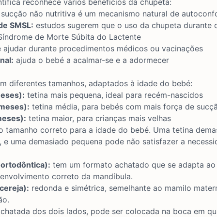
ntífica reconhece vários benefícios da chupeta:
sucção não nutritiva é um mecanismo natural de autoconf
 de SMSL:
estudos sugerem que o uso da chupeta durante 
 Síndrome de Morte Súbita do Lactente
ajudar durante procedimentos médicos ou vacinações
nal:
ajuda o bebé a acalmar-se e a adormecer
m diferentes tamanhos, adaptados à idade do bebé:
eses):
tetina mais pequena, ideal para recém-nascidos
meses):
tetina média, para bebés com mais força de sucç
eses):
tetina maior, para crianças mais velhas
 o tamanho correto para a idade do bebé. Uma tetina dem
l, e uma demasiado pequena pode não satisfazer a necessi
ortodôntica):
tem um formato achatado que se adapta ao 
nvolvimento correto da mandíbula.
(cereja):
redonda e simétrica, semelhante ao mamilo mater
ão.
chatada dos dois lados, pode ser colocada na boca em qua