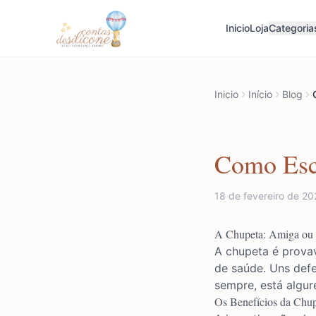
Inicio
Loja
Categoria
Inicio
Início
Blog
Como Esco
18 de fevereiro de 2
A Chupeta: Amiga ou 
A chupeta é provav
de saúde. Uns def
sempre, está algur
Os Benefícios da Chu