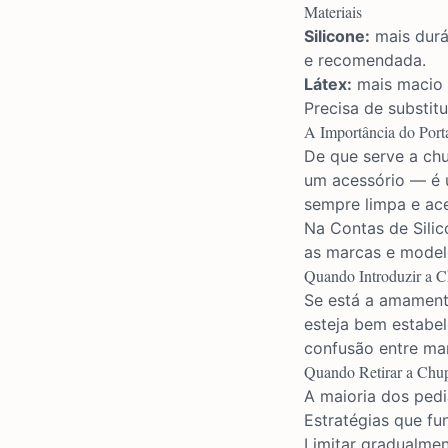
Materiais
Silicone:
mais duráv
e recomendada.
Látex:
mais macio e
Precisa de substit
A Importância do Por
De que serve a ch
um acessório — é 
sempre limpa e ace
Na Contas de Sili
as marcas e modelo
Quando Introduzir a C
Se está a amament
esteja bem estabel
confusão entre mam
Quando Retirar a Chu
A maioria dos pedi
Estratégias que fu
Limitar gradualme