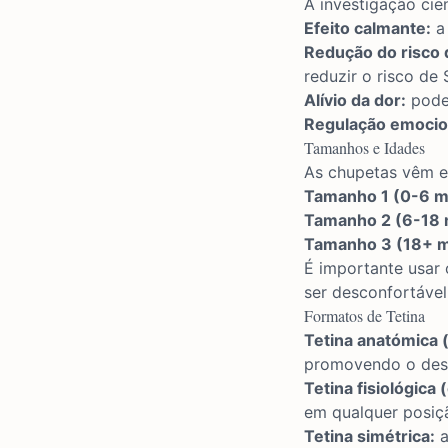
A investigação cie
Efeito calmante:
a 
Redução do risco
reduzir o risco de
Alívio da dor:
pode 
Regulação emocio
Tamanhos e Idades
As chupetas vêm e
Tamanho 1 (0-6 m
Tamanho 2 (6-18 
Tamanho 3 (18+ m
É importante usar
ser desconfortáve
Formatos de Tetina
Tetina anatómica (
promovendo o dese
Tetina fisiológica 
em qualquer posiç
Tetina simétrica:
a