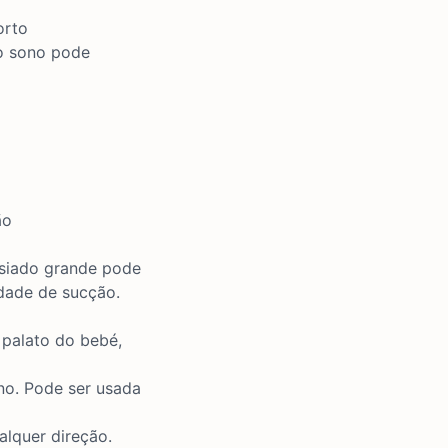
orto
o sono pode
ão
asiado grande pode
dade de sucção.
palato do bebé,
no. Pode ser usada
lquer direção.