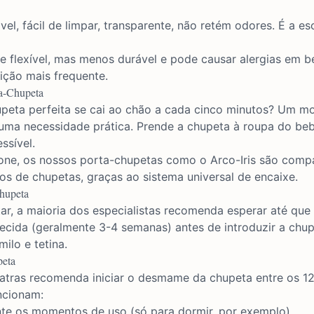
el, fácil de limpar, transparente, não retém odores. É a e
 flexível, mas menos durável e pode causar alergias em be
uição mais frequente.
ta-Chupeta
upeta perfeita se cai ao chão a cada cinco minutos? Um
mo
uma necessidade prática. Prende a chupeta à roupa do be
ssível.
cone, os nossos porta-chupetas como o
Arco-Iris
são compa
s de chupetas, graças ao sistema universal de encaixe.
hupeta
ar, a maioria dos especialistas recomenda esperar até qu
ecida (geralmente 3-4 semanas) antes de introduzir a chupe
ilo e tetina.
peta
atras recomenda iniciar o desmame da chupeta entre os 12
ncionam:
nte os momentos de uso (só para dormir, por exemplo)