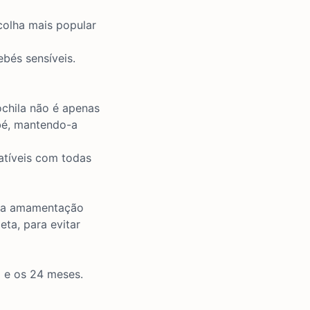
scolha mais popular
bés sensíveis.
chila
não é apenas
bé, mantendo-a
tíveis com todas
e a amamentação
ta, para evitar
 e os 24 meses.