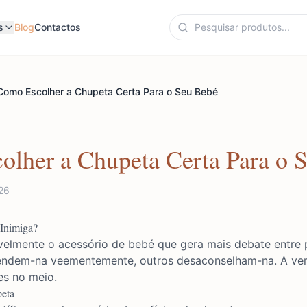
s
Blog
Contactos
Como Escolher a Chupeta Certa Para o Seu Bebé
lher a Chupeta Certa Para o 
026
Inimiga?
elmente o acessório de bebé que gera mais debate entre pa
endem-na veementemente, outros desaconselham-na. A ve
es no meio.
peta